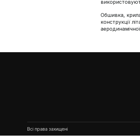
використовують
Обшивка, крила
конструкції лі
аеродинамічної
Всі права захищені