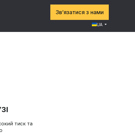
Зв’язатися з нами
UA
ЗІ
сокий тиск та
о